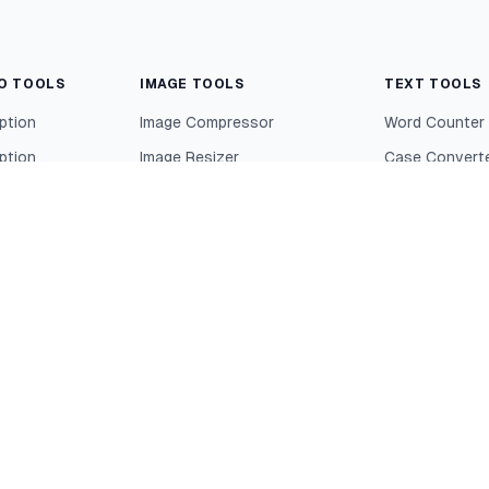
EO TOOLS
IMAGE TOOLS
TEXT TOOLS
ption
Image Compressor
Word Counter
ption
Image Resizer
Case Convert
cript
Image Converter
Text Diff Chec
Image to Base64
Lorem Ipsum G
Favicon Generator
Slug Generato
Color Picker from Image
Text Cleaner