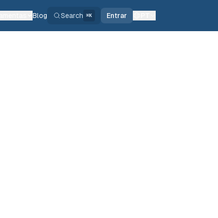
ramentas
Blog
Search
Entrar
PT
⌘K