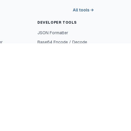
All tools →
DEVELOPER TOOLS
JSON Formatter
er
Base64 Encode / Decode
ker
URL Encode / Decode
enerator
UUID Generator
r
Hash Generator
JWT Decoder
Ver todos os casos de uso
→