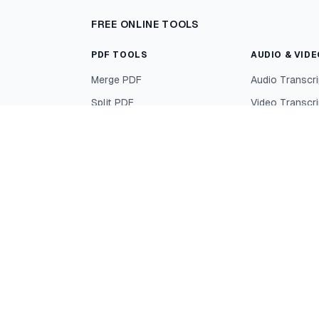
FREE ONLINE TOOLS
PDF TOOLS
AUDIO & VID
Merge PDF
Audio Transcri
Split PDF
Video Transcri
Compress PDF
YouTube Trans
Generator
JPG to PDF
PDF to JPG
Rotate PDF
Ver todos os casos de uso
→
CALCULATORS &
GENERATORS
Password Generator