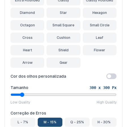
Extra Rounded
Classy
Classy Rounded
Diamond
Star
Hexagon
Octagon
Small Square
Small Circle
Cross
Cushion
Leaf
Heart
Shield
Flower
Arrow
Gear
Cor dos olhos personalizada
Tamanho
300
x
300
Px
Low Quality
High Quality
Correção de Erros
L - 7%
M - 15%
Q - 25%
H - 30%