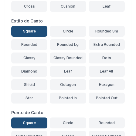
Cross
Cushion
Leaf
Estilo de Canto
Square
Circle
Rounded Sm
Rounded
Rounded Lg
Extra Rounded
Classy
Classy Rounded
Dots
Diamond
Leaf
Leaf Alt
Shield
Octagon
Hexagon
Star
Pointed In
Pointed Out
Ponto de Canto
Square
Circle
Rounded