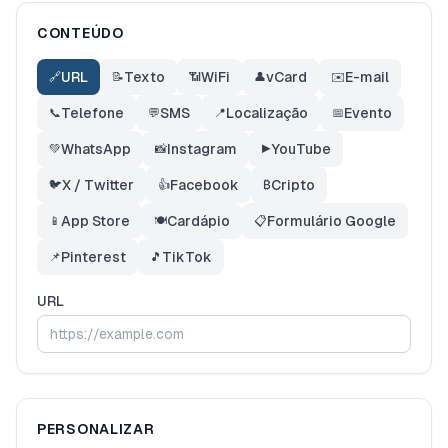
CONTEÚDO
URL
Texto
WiFi
vCard
E-mail
🔗
📝
📶
👤
✉️
Telefone
SMS
Localização
Evento
📞
💬
📍
📅
WhatsApp
Instagram
YouTube
💚
📸
▶️
X / Twitter
Facebook
Cripto
🐦
👍
₿
App Store
Cardápio
Formulário Google
📱
🍽️
📋
Pinterest
TikTok
📌
🎵
URL
PERSONALIZAR