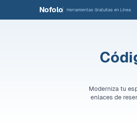
Skip to main content
Nofolo
Herramientas Gratuitas en Línea
Códi
Moderniza tu es
enlaces de rese