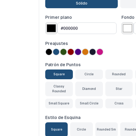
Sólido
Primer plano
Fondo
Preajustes
Patrón de Puntos
Square
Circle
Rounded
Classy
Diamond
Star
Rounded
Small Square
Small Circle
Cross
Estilo de Esquina
Square
Circle
Rounded Sm
Round