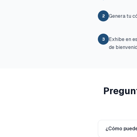
Genera tu có
2
Exhibe en es
3
de bienvenid
Pregun
¿Cómo pueden