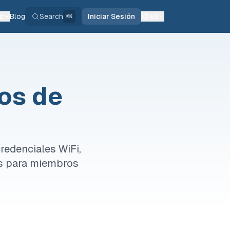
s
Blog
Search
Iniciar Sesión
ES
⌘K
os de
edenciales WiFi,
os para miembros