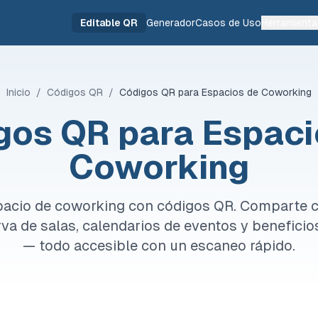
Editable QR
Generador
Casos de Uso
Herramienta
Inicio
/
Códigos QR
/
Códigos QR para Espacios de Coworking
gos QR para Espaci
Coworking
pacio de coworking con códigos QR. Comparte cr
rva de salas, calendarios de eventos y benefici
— todo accesible con un escaneo rápido.