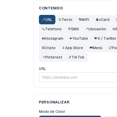
CONTENIDO
URL
Texto
WiFi
vCard
🔗
📝
📶
👤
Teléfono
SMS
Ubicación
📞
💬
📍
📅
Instagram
YouTube
X / Twitter
📸
▶️
🐦
Cripto
App Store
Menú
Fo
₿
📱
🍽️
📋
Pinterest
TikTok
📌
🎵
URL
PERSONALIZAR
Modo de Color