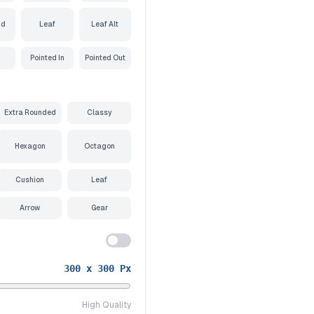
nd
Leaf
Leaf Alt
Pointed In
Pointed Out
Extra Rounded
Classy
Hexagon
Octagon
Cushion
Leaf
Arrow
Gear
300
x
300
Px
High Quality