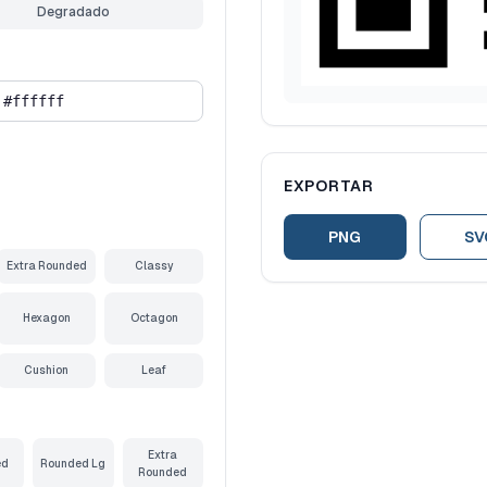
Degradado
EXPORTAR
PNG
SV
Extra Rounded
Classy
Hexagon
Octagon
Cushion
Leaf
Extra
ed
Rounded Lg
Rounded