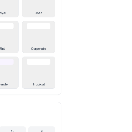
oyal
Rose
Mint
Corporate
vender
Tropical
🏷️
🎯