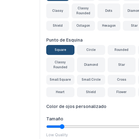
Classy
Classy
Dots
Diamo
Rounded
Shield
Octagon
Hexagon
Star
Punto de Esquina
Square
Circle
Rounded
Classy
Diamond
Star
Rounded
Small Square
Small Circle
Cross
Heart
Shield
Flower
Color de ojos personalizado
Tamaño
Low Quality