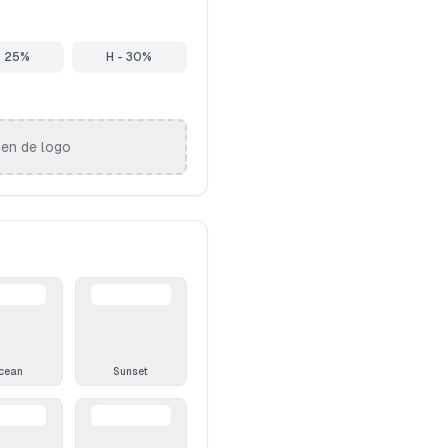
- 25%
H - 30%
gen de logo
cean
Sunset