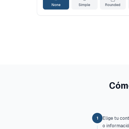
None
Simple
Rounded
Cómo
Elige tu con
1
o informaci