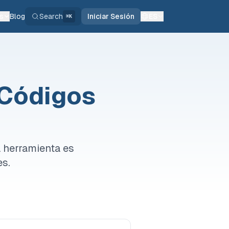
s
Blog
Search
Iniciar Sesión
ES
⌘K
 Códigos
 herramienta es
es.