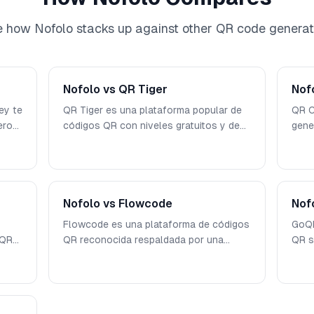
 how Nofolo stacks up against other QR code generat
Nofolo vs QR Tiger
Nof
ey te
QR Tiger es una plataforma popular de
QR C
ero
códigos QR con niveles gratuitos y de
gene
pago. Nofolo es una alternativa
herr
completamente gratuita sin necesidad
anti
s y
de cuenta, sin marcas de agua y con
alte
personalización completa. Así se
grat
do
comparan en funciones, precios y
Nofolo vs Flowcode
deta
Nof
privacidad.
func
Flowcode es una plataforma de códigos
GoQR
 QR
QR reconocida respaldada por una
QR s
pero
importante inversión de capital de
ofre
ativa
riesgo y enfocada en analíticas
con 
empresariales. Nofolo adopta un
tipo
í se
ecio
enfoque diferente — ofreciendo todas
pers