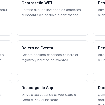
Contraseña WiFi
Res
menú
Permite que los invitados se conecten
Aume
al instante sin escribir la contraseña.
clie
Boleto de Evento
Red
cto
Genera códigos escaneables para el
Atra
e.
registro y boletos de eventos.
o Li
Descarga de App
Doc
,
Dirige a los usuarios al App Store o
Comp
Google Play al instante.
códi