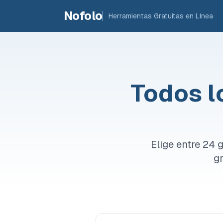
Skip to main content
Nofolo
Herramientas Gratuitas en Línea
Todos l
Elige entre 24
gr