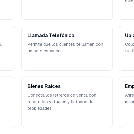
guía
Llamada Telefónica
Ubi
o,
Permite que los clientes te llamen con
Colo
un solo escaneo.
tu d
Bienes Raíces
Emp
Conecta los letreros de venta con
Agre
recorridos virtuales y listados de
manu
propiedades.