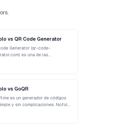
ors.
olo vs QR Code Generator
ode Generator (qr-code-
rator.com) es una de las
amientas de códigos QR más
guas en línea. Nofolo es una
rnativa moderna y completamente
uita. Aquí tienes una comparación
llada de ambas plataformas en
olo vs GoQR
iones, diseño y costo.
.me es un generador de códigos
imple y sin complicaciones. Nofolo
ce una facilidad de uso similar pero
significativamente más funciones,
s de códigos QR y opciones de
onalización — todo completamente