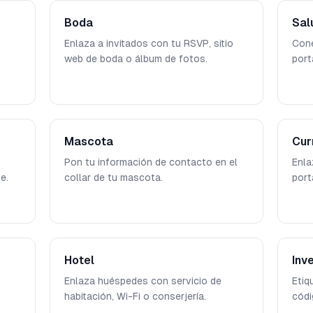
Boda
Sal
Enlaza a invitados con tu RSVP, sitio
Cone
web de boda o álbum de fotos.
port
Mascota
Cur
Pon tu información de contacto en el
Enla
e.
collar de tu mascota.
port
Hotel
Inv
Enlaza huéspedes con servicio de
Etiq
habitación, Wi-Fi o conserjería.
códi