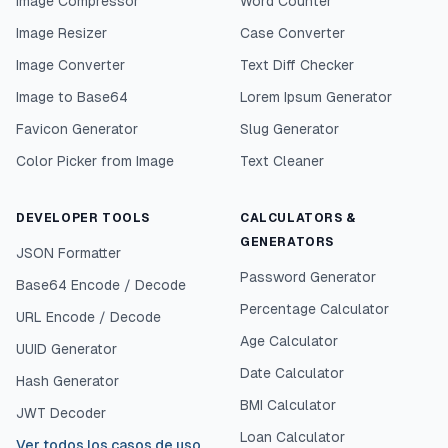
Image Compressor
Word Counter
Image Resizer
Case Converter
Image Converter
Text Diff Checker
Image to Base64
Lorem Ipsum Generator
Favicon Generator
Slug Generator
Color Picker from Image
Text Cleaner
DEVELOPER TOOLS
CALCULATORS &
GENERATORS
JSON Formatter
Password Generator
Base64 Encode / Decode
Percentage Calculator
URL Encode / Decode
Age Calculator
UUID Generator
Date Calculator
Hash Generator
BMI Calculator
JWT Decoder
Loan Calculator
Ver todos los casos de uso