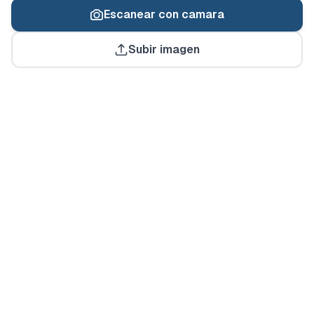
Escanear con camara
Listo para escanear
Subir imagen
Usa tu camara o sube una imagen