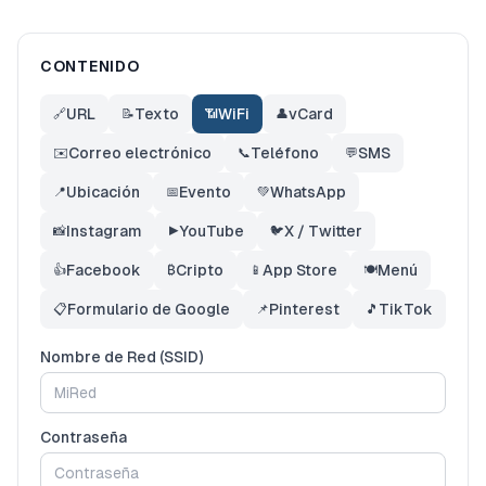
CONTENIDO
URL
Texto
WiFi
vCard
🔗
📝
📶
👤
Correo electrónico
Teléfono
SMS
✉️
📞
💬
Ubicación
Evento
WhatsApp
📍
📅
💚
Instagram
YouTube
X / Twitter
📸
▶️
🐦
Facebook
Cripto
App Store
Menú
👍
₿
📱
🍽️
Formulario de Google
Pinterest
TikTok
📋
📌
🎵
Nombre de Red (SSID)
Contraseña