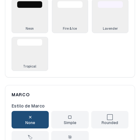
Neon
Fire & Ice
Lavender
Tropical
MARCO
Estilo de Marco
✕
▢
⬜
None
Simple
Rounded
🏷️
🎯