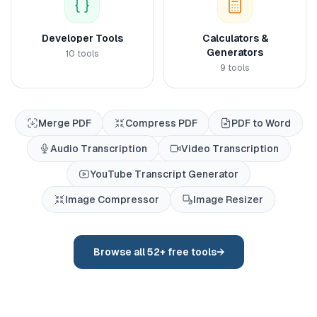
Developer Tools
Calculators &
Generators
10
tools
9
tools
Merge PDF
Compress PDF
PDF to Word
Audio Transcription
Video Transcription
YouTube Transcript Generator
Image Compressor
Image Resizer
Browse all
52
+ free tools
→