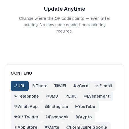
Update Anytime
Change where the QR code points — even after
printing. No new code needed, no reprinting
required.
CONTENU
URL
Texte
WiFi
vCard
E-mail
🔗
📝
📶
👤
✉️
Téléphone
SMS
Lieu
Événement
📞
💬
📍
📅
WhatsApp
Instagram
YouTube
💚
📸
▶️
X / Twitter
Facebook
Crypto
🐦
👍
₿
App Store
Carte
Formulaire Google
📱
🍽️
📋