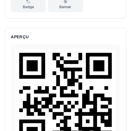
🏷️
🎯
Badge
Banner
APERÇU