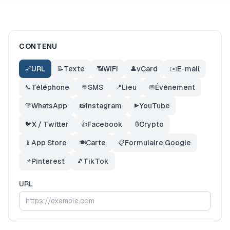
CONTENU
URL
Texte
WiFi
vCard
E-mail
🔗
📝
📶
👤
✉️
Téléphone
SMS
Lieu
Événement
📞
💬
📍
📅
WhatsApp
Instagram
YouTube
💚
📸
▶️
X / Twitter
Facebook
Crypto
🐦
👍
₿
App Store
Carte
Formulaire Google
📱
🍽️
📋
Pinterest
TikTok
📌
🎵
URL