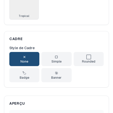
Tropical
CADRE
Style de Cadre
✕
▢
⬜
None
Simple
Rounded
🏷️
🎯
Badge
Banner
APERÇU