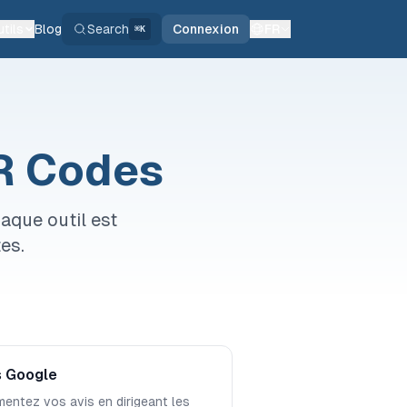
tils
Blog
Search
Connexion
FR
⌘K
QR Codes
aque outil est
tes.
s Google
entez vos avis en dirigeant les