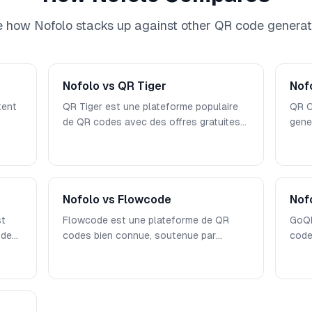
 how Nofolo stacks up against other QR code generat
Nofolo vs QR Tiger
Nof
tent
QR Tiger est une plateforme populaire
QR C
de QR codes avec des offres gratuites
gene
des
et payantes. Nofolo est une alternative
outi
es
entièrement gratuite sans compte
une 
requis, sans filigrane et avec une
grat
a
personnalisation complète. Voici
des 
comment ils se comparent en termes de
Nofolo vs Flowcode
fonc
Nof
fonctionnalités, de tarifs et de
st
Flowcode est une plateforme de QR
GoQR
confidentialité.
odes
codes bien connue, soutenue par
code
ode
s
d'importants investissements et axée
offre
te
tive
sur les analyses entreprise. Nofolo
mais
ion
 des
adopte une approche différente —
fonc
rix
offrant toutes les fonctionnalités
et d