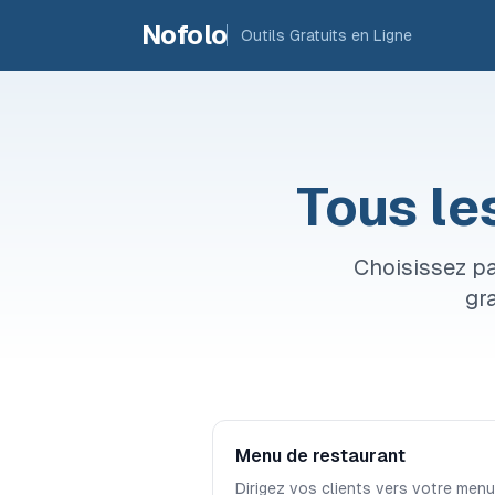
Skip to main content
Nofolo
Outils Gratuits en Ligne
Tous le
Choisissez pa
gra
Menu de restaurant
Dirigez vos clients vers votre menu