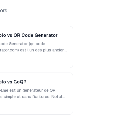
ors.
olo vs QR Code Generator
ode Generator (qr-code-
rator.com) est l'un des plus anciens
ls de QR codes en ligne. Nofolo est
alternative moderne et entièrement
uite. Voici une comparaison détaillée
deux plateformes en termes de
tionnalités, de design et de coût.
olo vs GoQR
.me est un générateur de QR
s simple et sans fioritures. Nofolo
 une facilité d'utilisation similaire
 avec nettement plus de
tionnalités, de types de QR codes
'options de personnalisation — le